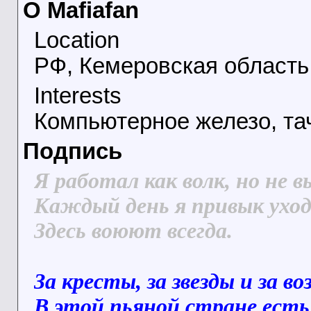
О Mafiafan
Location
РФ, Кемеровская область,
Interests
Компьютерное железо, тач
Подпись
Я работал как волк, но не в
Каждый день я привык уход
Здесь воюют всегда.
За кресты, за звезды и за во
В этой пьяной стране есть