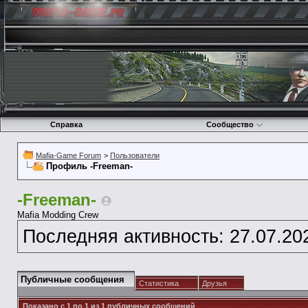
Справка
Сообщество
Mafia-Game Forum
>
Пользователи
Профиль -Freeman-
-Freeman-
Mafia Modding Crew
Последняя активность:
27.07.20
Публичные сообщения
Статистика
Друзья
Показано с 1 по
1
из
1
публичных сообщений