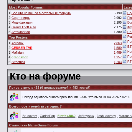
Most Popular Forums
Lates
1
Всё что не вошло в остальные форумы
5,190
Пр
2
Софт и игры
2,992
Fi
3
Модификации
2,195
Ес
4
Grand Theft Auto
2,175
Фл
5
Автомобили
1,380
По
Ре
Top Posters
По
1
Abradox
2,863
BS
2
CERBER TVR
1,580
Но
3
Mafiafan
1,489
Пр
4
grandshot
1,257
RT
5
Streetball
1,203
Кто на форуме
Присутствуют
: 483 (0 пользователей и 483 гостей)
Рекорд одновременного пребывания 5,334, это было 01.04.2026 в 02:59.
Всего посетителей за сегодня: 7
Brucevem
,
CarlosFep
,
Firefox3860
,
Jeffreysaw
,
Joshuaevapy
,
Marcusd
Статистика Mafia-Game Forum