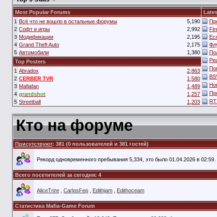
Most Popular Forums
Lates
1
Всё что не вошло в остальные форумы
5,190
Пр
2
Софт и игры
2,992
Fi
3
Модификации
2,195
Ес
4
Grand Theft Auto
2,175
Фл
5
Автомобили
1,380
По
Ре
Top Posters
По
1
Abradox
2,863
BS
2
CERBER TVR
1,580
Но
3
Mafiafan
1,489
Пр
4
grandshot
1,257
RT
5
Streetball
1,203
Кто на форуме
Присутствуют
: 381 (0 пользователей и 381 гостей)
Рекорд одновременного пребывания 5,334, это было 01.04.2026 в 02:59.
Всего посетителей за сегодня: 4
AliceTrire
,
CarlosFep
,
Edithjam
,
Edithoceam
Статистика Mafia-Game Forum