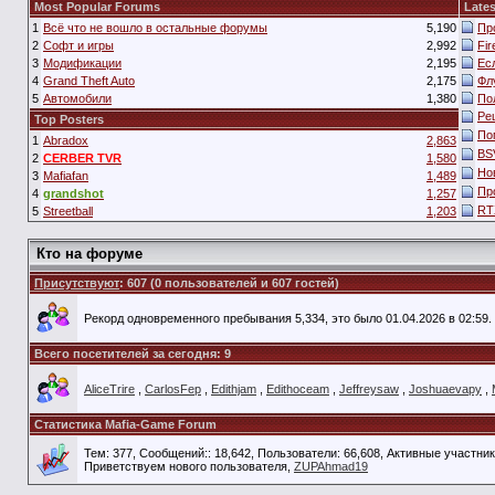
Most Popular Forums
Lates
1
Всё что не вошло в остальные форумы
5,190
Пр
2
Софт и игры
2,992
Fi
3
Модификации
2,195
Ес
4
Grand Theft Auto
2,175
Фл
5
Автомобили
1,380
По
Ре
Top Posters
По
1
Abradox
2,863
BS
2
CERBER TVR
1,580
Но
3
Mafiafan
1,489
Пр
4
grandshot
1,257
RT
5
Streetball
1,203
Кто на форуме
Присутствуют
: 607 (0 пользователей и 607 гостей)
Рекорд одновременного пребывания 5,334, это было 01.04.2026 в 02:59.
Всего посетителей за сегодня: 9
AliceTrire
,
CarlosFep
,
Edithjam
,
Edithoceam
,
Jeffreysaw
,
Joshuaevapy
,
Статистика Mafia-Game Forum
Тем: 377, Сообщений:: 18,642, Пользователи: 66,608,
Активные участник
Приветствуем нового пользователя,
ZUPAhmad19