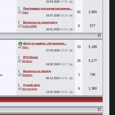
15.04.2026
17:51
Программы для редактирования...
92
2,660
от
Haku
16.07.2026
16:16
Вопросы по скриптингу
6
577
от
Firefox3860
28.01.2026
21:04
Флуд по мафии, обсуждение...
33
5,199
от
Haku
27.04.2026
10:18
RTX Remix
26
5,177
от
Abradox
24.02.2026
10:27
Вопросы по железу
1
736
ео
от
Mafiafan
09.12.2024
12:41
Угадай авто
6
1,380
от
Автоподбор
13.01.2026
19:42