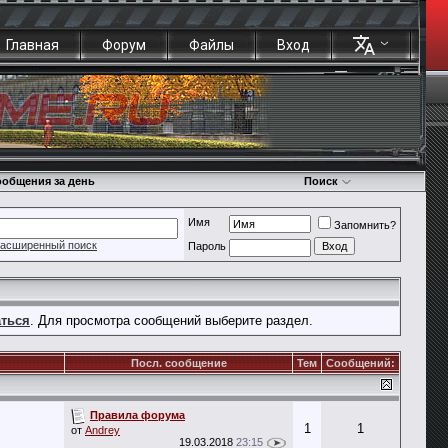
Главная
Форум
Файлы
Вход
общения за день
Поиск
Имя
Запомнить?
асширенный поиск
Пароль
аться
. Для просмотра сообщений выберите раздел.
Посл. сообщение
Тем
Сообщений:
Правила форума
1
1
от
Andrey
19.03.2018
23:15