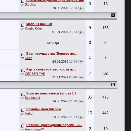
3
16
от
B.Julius
20.06.2020
12:24
Mafia 2 Final Cut
9
155
от
Knight Rider
01.01.2025
23:23
никогда
0
0
Враг государства (Вопрос по...
1
7
от
Drier
24.09.2023
17:04
Карта сельской местности из...
7
82
от
CERBER TVR
21.11.2021
06:48
Если не запускается Zanoza 1.7
35
475
от
Staghound
24.06.2026
21:28
Помощь моделлерам
15
442
от
Haku
23.03.2026
21:33
Полное Прохождение версии 1.0...
2
19
от
Александр™