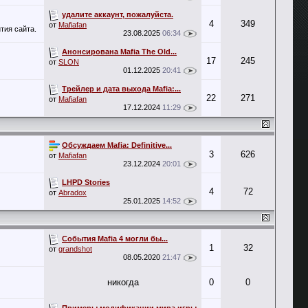
удалите аккаунт, пожалуйста.
4
349
от
Mafiafan
тия сайта.
23.08.2025
06:34
Анонсирована Mafia The Old...
17
245
от
SLON
01.12.2025
20:41
Трейлер и дата выхода Mafia:...
22
271
от
Mafiafan
17.12.2024
11:29
Обсуждаем Mafia: Definitive...
3
626
от
Mafiafan
23.12.2024
20:01
LHPD Stories
4
72
от
Abradox
25.01.2025
14:52
События Mafia 4 могли бы...
1
32
от
grandshot
08.05.2020
21:47
никогда
0
0
Примеры модификации мира игры