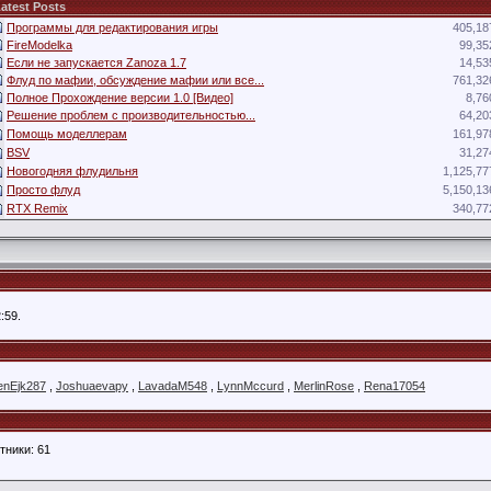
atest Posts
Программы для редактирования игры
405,18
FireModelka
99,35
Если не запускается Zanoza 1.7
14,53
Флуд по мафии, обсуждение мафии или все...
761,32
Полное Прохождение версии 1.0 [Видео]
8,76
Решение проблем с производительностью...
64,20
Помощь моделлерам
161,97
BSV
31,27
Новогодняя флудильня
1,125,77
Просто флуд
5,150,13
RTX Remix
340,77
:59.
enEjk287
,
Joshuaevapy
,
LavadaM548
,
LynnMccurd
,
MerlinRose
,
Rena17054
тники: 61