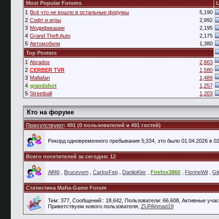
Most Popular Forums
L
1
Всё что не вошло в остальные форумы
5,190
2
Софт и игры
2,992
3
Модификации
2,195
4
Grand Theft Auto
2,175
5
Автомобили
1,380
Top Posters
1
Abradox
2,863
2
CERBER TVR
1,580
3
Mafiafan
1,489
4
grandshot
1,257
5
Streetball
1,203
Кто на форуме
Присутствуют
: 491 (0 пользователей и 491 гостей)
Рекорд одновременного пребывания 5,334, это было 01.04.2026 в 02
Всего посетителей за сегодня: 12
Alf46
,
Brucevem
,
CarlosFep
,
DaniloKier
,
Firefox3860
,
FlorineWil
,
Gl
Статистика Mafia-Game Forum
Тем: 377, Сообщений:: 18,642, Пользователи: 66,608,
Активные учас
Приветствуем нового пользователя,
ZUPAhmad19