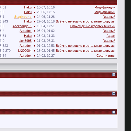
7
81
Haku
16-07, 16:16
Модификации
▼
2
9
Haku
25-06, 17:15
Модификации
▼
5
1
Staghound
24-06, 21:28
Главный
▼
6
243
Haku
27-04, 10:18
Всё что не вошло в остальные форумы
▼
0
0
Александр™
15-04, 17:51
Прохождение игровых миссий
▼
3
4
Abradox
03-04, 01:02
Главный
▼
8
51
Haku
23-03, 21:33
Гараж
▼
4
9
alex5995
21-03, 07:31
Главный
▼
7
323
Abradox
01-03, 22:53
Всё что не вошло в остальные форумы
▼
6
2,270
lol200004
28-02, 01:45
Всё что не вошло в остальные форумы
▼
2
84
Abradox
24-02, 10:27
Софт и игры
▼