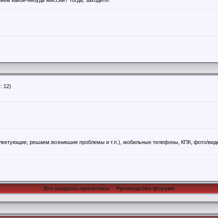
ием какой-нибудь миссии? Тогда, заходите!
: 12)
ектующие, решаем возникшие проблемы и т.п.), мобильные телефоны, КПК, фото/вид
Все разделы прочитаны
Руководство форума