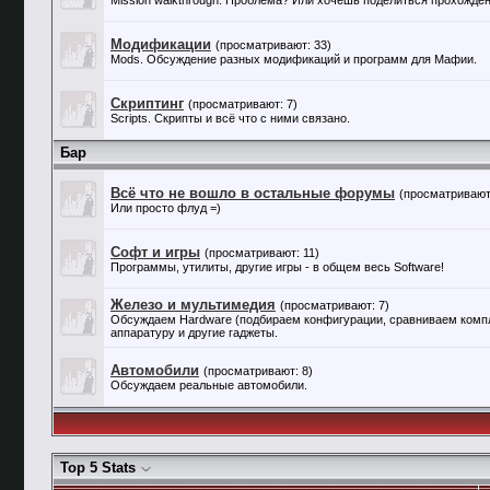
Mission walkthrough. Проблема? Или хочешь поделиться прохожден
Модификации
(просматривают: 33)
Mods. Обсуждение разных модификаций и программ для Мафии.
Скриптинг
(просматривают: 7)
Scripts. Скрипты и всё что с ними связано.
Бар
Всё что не вошло в остальные форумы
(просматривают
Или просто флуд =)
Софт и игры
(просматривают: 11)
Программы, утилиты, другие игры - в общем весь Software!
Железо и мультимедия
(просматривают: 7)
Обсуждаем Hardware (подбираем конфигурации, сравниваем компл
аппаратуру и другие гаджеты.
Автомобили
(просматривают: 8)
Обсуждаем реальные автомобили.
Top 5 Stats