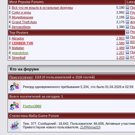
Most Popular Forums
Lates
1
Всё что не вошло в остальные форумы
5,190
Пр
2
Софт и игры
2,992
Fi
3
Модификации
2,195
Ес
4
Grand Theft Auto
2,175
Фл
5
Автомобили
1,380
По
Ре
Top Posters
По
1
Abradox
2,863
BS
2
CERBER TVR
1,580
Но
3
Mafiafan
1,489
Пр
4
grandshot
1,257
RT
5
Streetball
1,203
Кто на форуме
Присутствуют
: 1118 (0 пользователей и 1118 гостей)
Рекорд одновременного пребывания 5,334, это было 01.04.2026 в 02:59.
Всего посетителей за сегодня: 1
Firefox3860
Статистика Mafia-Game Forum
Тем: 377, Сообщений:: 18,642, Пользователи: 66,608,
Активные участник
Приветствуем нового пользователя,
ZUPAhmad19