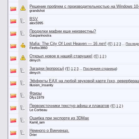
Решение проблем с производительностью на Windows 10
grandshot
BSV
alex5995
Проделки мафии еще неизвестны?
Gasparinostra
Mafia: The City Of Lost Heaven — 16 лет!
(
1
2
3
...
Последн
Firefox3860
Открыл новое в нашей старушке!
(
1
2
)
dimych
Загадки (вопросы)
(
1
2
3
...
Последняя страница
)
dimych
Эффекты EAX на любой звуковой карте (эхо, реверберац
Illusion_Insanity
Фризы
Dfyz1979
Первоисточники текстур афиш и плакатов
(
1
2
)
Le Corbeau
Ошибка при экспорте из 3DMax
Kamil_iam
Немного о Винченцо.
Drier