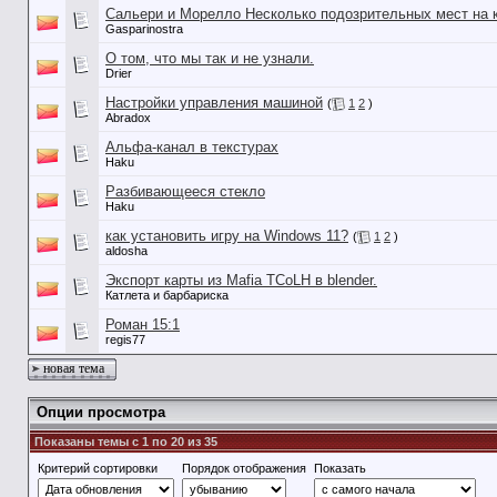
Сальери и Морелло Несколько подозрительных мест на 
Gasparinostra
О том, что мы так и не узнали.
Drier
Настройки управления машиной
(
1
2
)
Abradox
Альфа-канал в текстурах
Haku
Разбивающееся стекло
Haku
как установить игру на Windows 11?
(
1
2
)
aldosha
Экспорт карты из Mafia TCoLH в blender.
Катлета и барбариска
Роман 15:1
regis77
новая тема
Опции просмотра
Показаны темы с 1 по 20 из 35
Критерий сортировки
Порядок отображения
Показать