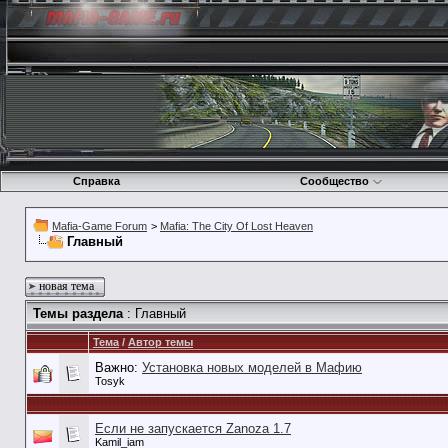
Справка
Сообщество
Mafia-Game Forum
>
Mafia: The City Of Lost Heaven
Главный
новая тема
Темы раздела
: Главный
Тема
/
Автор темы
Важно:
Установка новых моделей в Мафию
Tosyk
Если не запускается Zanoza 1.7
Kamil_iam