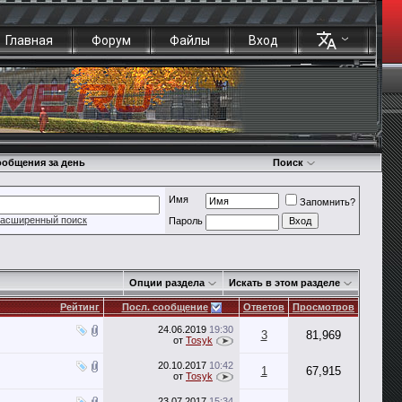
Главная
Форум
Файлы
Вход
общения за день
Поиск
Имя
Запомнить?
асширенный поиск
Пароль
Опции раздела
Искать в этом разделе
Рейтинг
Посл. сообщение
Ответов
Просмотров
24.06.2019
19:30
3
81,969
от
Tosyk
20.10.2017
10:42
1
67,915
от
Tosyk
23.07.2017
15:34