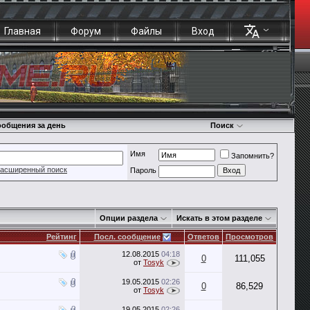
Главная
Форум
Файлы
Вход
общения за день
Поиск
Имя
Запомнить?
асширенный поиск
Пароль
Опции раздела
Искать в этом разделе
Рейтинг
Посл. сообщение
Ответов
Просмотров
12.08.2015
04:18
0
111,055
от
Tosyk
19.05.2015
02:26
0
86,529
от
Tosyk
19.05.2015
02:26