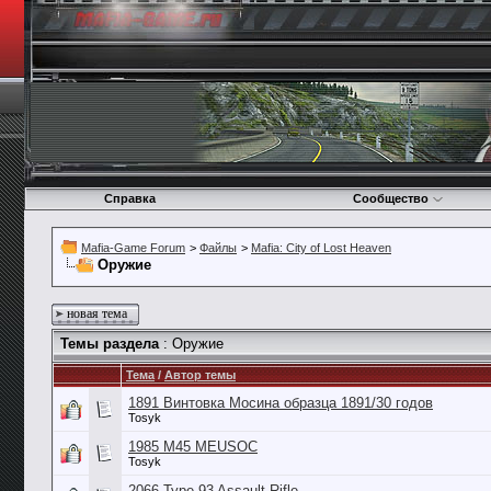
Справка
Сообщество
Mafia-Game Forum
>
Файлы
>
Mafia: City of Lost Heaven
Оружие
новая тема
Темы раздела
: Оружие
Тема
/
Автор темы
1891 Винтовка Мосина образца 1891/30 годов
Tosyk
1985 M45 MEUSOC
Tosyk
2066 Type-93 Assault Rifle