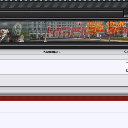
Календарь
Со
Р