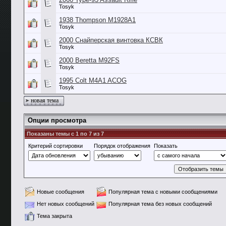
Tosyk
1938 Thompson M1928A1
Tosyk
2000 Снайперская винтовка КСВК
Tosyk
2000 Beretta M92FS
Tosyk
1995 Colt M4A1 ACOG
Tosyk
новая тема
Опции просмотра
Показаны темы с 1 по 7 из 7
Критерий сортировки
Порядок отображения
Показать
Новые сообщения
Популярная тема с новыми сообщениями
Нет новых сообщений
Популярная тема без новых сообщений
Тема закрыта