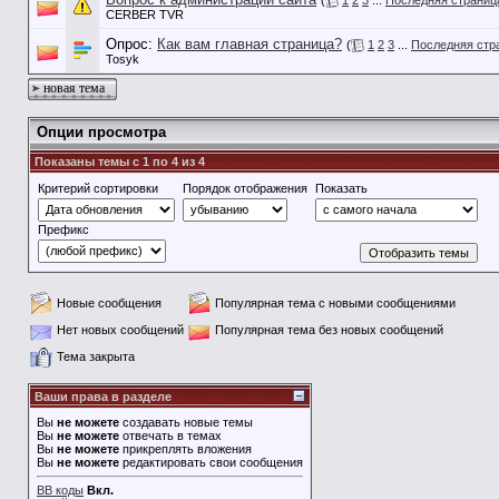
(
1
2
3
...
Последняя страниц
CERBER TVR
Опрос:
Как вам главная страница?
(
1
2
3
...
Последняя стр
Tosyk
новая тема
Опции просмотра
Показаны темы с 1 по 4 из 4
Критерий сортировки
Порядок отображения
Показать
Префикс
Новые сообщения
Популярная тема с новыми сообщениями
Нет новых сообщений
Популярная тема без новых сообщений
Тема закрыта
Ваши права в разделе
Вы
не можете
создавать новые темы
Вы
не можете
отвечать в темах
Вы
не можете
прикреплять вложения
Вы
не можете
редактировать свои сообщения
BB коды
Вкл.