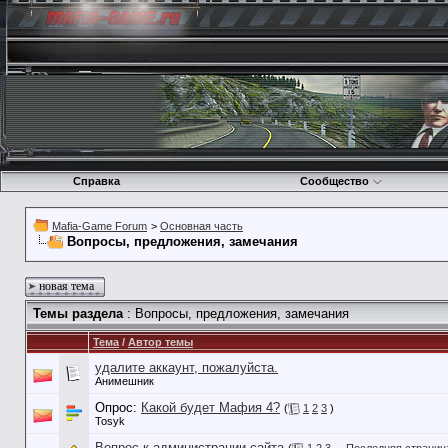
Справка
Сообщество
Mafia-Game Forum
>
Основная часть
Вопросы, предложения, замечания
новая тема
Темы раздела
: Вопросы, предложения, замечания
Тема
/
Автор темы
удалите аккаунт, пожалуйста.
Анимешник
Опрос:
Какой будет Мафия 4?
(
1
2
3
)
Tosyk
Вопрос к администрации сайта