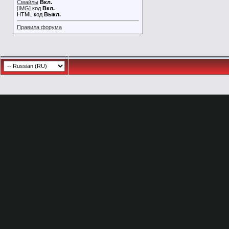
Смайлы
Вкл.
[IMG]
код
Вкл.
HTML код
Выкл.
Правила форума