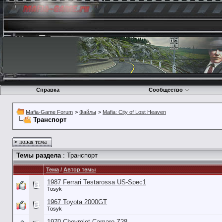
Справка
Сообщество
Mafia-Game Forum
>
Файлы
>
Mafia: City of Lost Heaven
Транспорт
новая тема
Темы раздела
: Транспорт
Тема
/
Автор темы
1987 Ferrari Testarossa US-Spec1
Tosyk
1967 Toyota 2000GT
Tosyk
1970 Chevrolet Camaro Z28