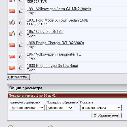
CERBER TVR
1991 Volkswagen Jetta GL MK2 (pack)
Tosyk
1931 Ford Model A Town Sedan 160B
CERBER TVR
1957 Chevrolet Bel Air
Tosyk
1968 Dodge Charger R/T (426/440)
Tosyk
1967 Volkswagen Transporter T1
Tosyk
1930 Bugatti Type 35 Civ/Race
Tosyk
новая тема
Опции просмотра
Показаны темы с 1 по 20 из 62
Критерий сортировки
Порядок отображения
Показать