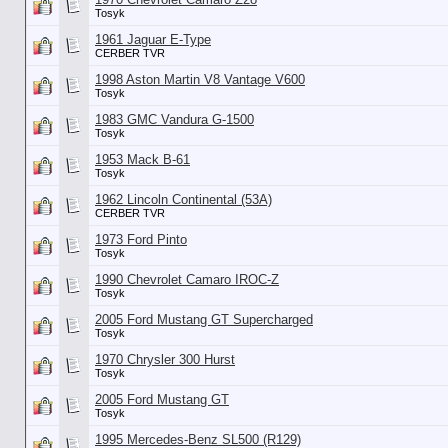
Tosyk
1961 Jaguar E-Type
CERBER TVR
1998 Aston Martin V8 Vantage V600
Tosyk
1983 GMC Vandura G-1500
Tosyk
1953 Mack B-61
Tosyk
1962 Lincoln Continental (53А)
CERBER TVR
1973 Ford Pinto
Tosyk
1990 Chevrolet Camaro IROC-Z
Tosyk
2005 Ford Mustang GT Supercharged
Tosyk
1970 Chrysler 300 Hurst
Tosyk
2005 Ford Mustang GT
Tosyk
1995 Mercedes-Benz SL500 (R129)