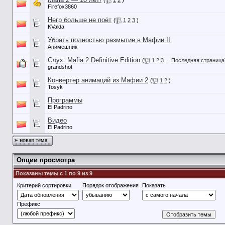
(
1
2
)
Firefox3860
Негр больше не поёт
(
1
2
3
)
KValda
Убрать полностью размытие в Мафии II.
Анимешник
Слух: Mafia 2 Definitive Edition
(
1
2
3
...
Последняя страница
grandshot
Конвертер анимаций из Мафии 2
(
1
2
)
Tosyk
Программы
El Padrino
Видео
El Padrino
новая тема
Опции просмотра
Показаны темы с 1 по 9 из 9
Критерий сортировки
Порядок отображения
Показать
Префикс