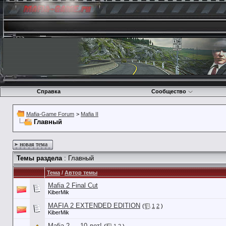
Справка
Сообщество
Mafia-Game Forum
>
Mafia II
Главный
новая тема
Темы раздела
: Главный
Тема
/
Автор темы
Mafia 2 Final Cut
KiberMik
MAFIA 2 EXTENDED EDITION
(
1
2
)
KiberMik
Mafia 2 — 10 лет!