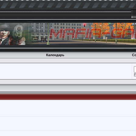
Календарь
Со
Р