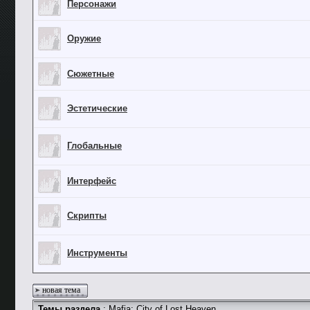
Персонажи
Оружие
Сюжетные
Эстетические
Глобальные
Интерфейс
Скрипты
Инструменты
новая тема
Темы раздела
: Mafia: City of Lost Heaven