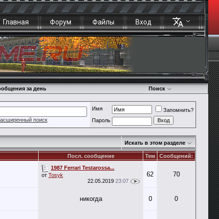
Главная
Форум
Файлы
Вход
общения за день
Поиск
Имя
Запомнить?
асширенный поиск
Пароль
Искать в этом разделе
Посл. сообщение
Тем
Сообщений:
1987 Ferrari Testarossa...
62
70
от
Tosyk
22.05.2019
23:07
никогда
0
0