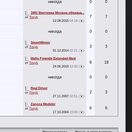
никогда
0
0
1891 Винтовка Мосина образца...
7
7
от
Tosyk
12.08.2015
04:18
никогда
0
0
SweetWinter
3
3
от
Tosyk
01.12.2014
02:21
Mafia Freeride Extended Mod
8
19
от
Tosyk
24.06.2019
19:30
никогда
0
0
Real Driver
2
3
от
Tosyk
27.11.2007
02:51
Zanoza Modeler
6
6
от
Tosyk
17.10.2004
23:00