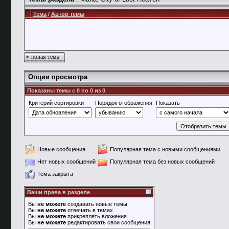
Тема
/
Автор темы
новая тема
Опции просмотра
Показаны темы с 0 по 0 из 0
Критерий сортировки
Порядок отображения
Показать
Новые сообщения
Популярная тема с новыми сообщениями
Нет новых сообщений
Популярная тема без новых сообщений
Тема закрыта
Ваши права в разделе
Вы
не можете
создавать новые темы
Вы
не можете
отвечать в темах
Вы
не можете
прикреплять вложения
Вы
не можете
редактировать свои сообщения