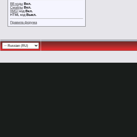
BB коды
Вкл.
Смайлы
Вкл.
[IMG]
код
Вкл.
HTML код
Выкл.
Правила форума