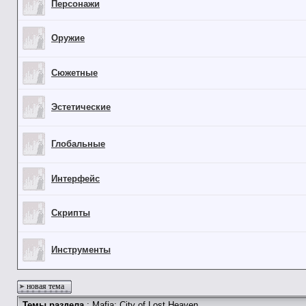
Персонажи
Оружие
Сюжетные
Эстетические
Глобальные
Интерфейс
Скрипты
Инструменты
новая тема
Темы раздела
: Mafia: City of Lost Heaven