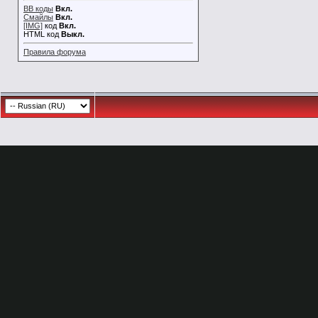
BB коды
Вкл.
Смайлы
Вкл.
[IMG]
код
Вкл.
HTML код
Выкл.
Правила форума