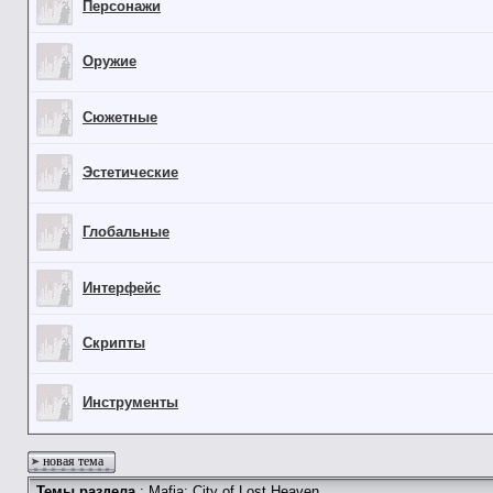
Персонажи
Оружие
Сюжетные
Эстетические
Глобальные
Интерфейс
Скрипты
Инструменты
новая тема
Темы раздела
: Mafia: City of Lost Heaven