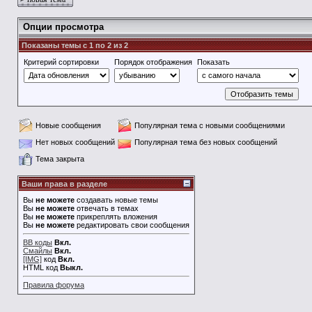
Опции просмотра
Показаны темы с 1 по 2 из 2
Критерий сортировки
Порядок отображения
Показать
Новые сообщения
Популярная тема с новыми сообщениями
Нет новых сообщений
Популярная тема без новых сообщений
Тема закрыта
Ваши права в разделе
Вы
не можете
создавать новые темы
Вы
не можете
отвечать в темах
Вы
не можете
прикреплять вложения
Вы
не можете
редактировать свои сообщения
BB коды
Вкл.
Смайлы
Вкл.
[IMG]
код
Вкл.
HTML код
Выкл.
Правила форума