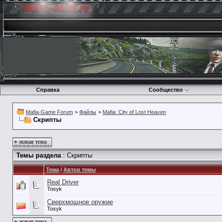
Справка
Сообщество
Mafia-Game Forum
>
Файлы
>
Mafia: City of Lost Heaven
Скрипты
новая тема
Темы раздела
: Скрипты
Тема
/
Автор темы
Real Driver
Tosyk
Сверхмощное оружие
Tosyk
новая тема