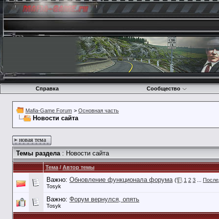
Справка
Сообщество
Mafia-Game Forum
>
Основная часть
Новости сайта
новая тема
Темы раздела
: Новости сайта
Тема
/
Автор темы
Важно:
Обновление функционала форума
(
1
2
3
...
После
Tosyk
Важно:
Форум вернулся, опять
Tosyk