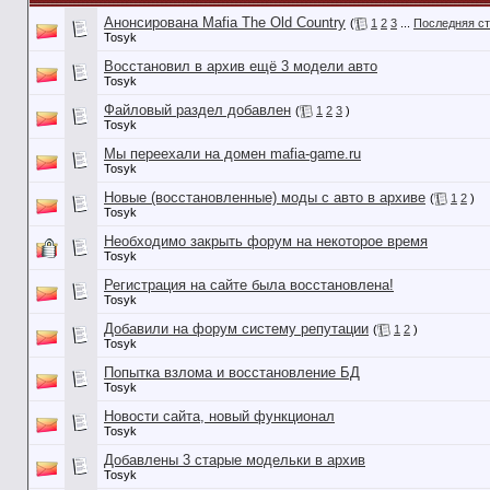
Анонсирована Mafia The Old Country
(
1
2
3
...
Последняя с
Tosyk
Восстановил в архив ещё 3 модели авто
Tosyk
Файловый раздел добавлен
(
1
2
3
)
Tosyk
Мы переехали на домен mafia-game.ru
Tosyk
Новые (восстановленные) моды с авто в архиве
(
1
2
)
Tosyk
Необходимо закрыть форум на некоторое время
Tosyk
Регистрация на сайте была восстановлена!
Tosyk
Добавили на форум систему репутации
(
1
2
)
Tosyk
Попытка взлома и восстановление БД
Tosyk
Новости сайта, новый функционал
Tosyk
Добавлены 3 старые модельки в архив
Tosyk