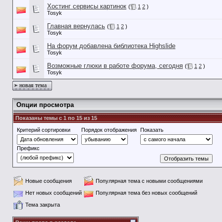
Хостинг сервисы картинок
(
1
2
)
Tosyk
Главная вернулась
(
1
2
)
Tosyk
На форум добавлена библиотека Highslide
Tosyk
Возможные глюки в работе форума, сегодня
(
1
2
)
Tosyk
новая тема
Опции просмотра
Показаны темы с 1 по 15 из 15
Критерий сортировки
Порядок отображения
Показать
Префикс
Новые сообщения
Популярная тема с новыми сообщениями
Нет новых сообщений
Популярная тема без новых сообщений
Тема закрыта