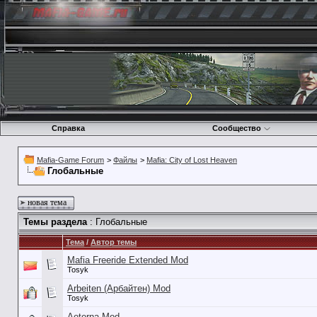
Справка
Сообщество
Mafia-Game Forum
>
Файлы
>
Mafia: City of Lost Heaven
Глобальные
новая тема
Темы раздела
: Глобальные
Тема
/
Автор темы
Mafia Freeride Extended Mod
Tosyk
Arbeiten (Арбайтен) Mod
Tosyk
Aeterna Mod