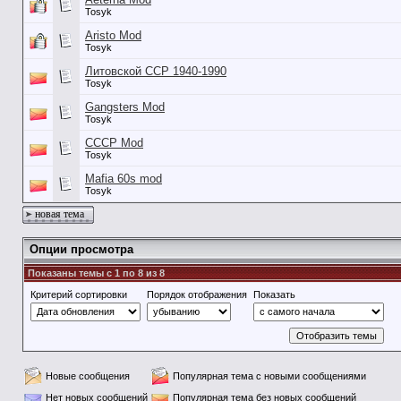
Tosyk
Aristo Mod
Tosyk
Литовской ССР 1940-1990
Tosyk
Gangsters Mod
Tosyk
СССР Mod
Tosyk
Mafia 60s mod
Tosyk
новая тема
Опции просмотра
Показаны темы с 1 по 8 из 8
Критерий сортировки
Порядок отображения
Показать
Новые сообщения
Популярная тема с новыми сообщениями
Нет новых сообщений
Популярная тема без новых сообщений