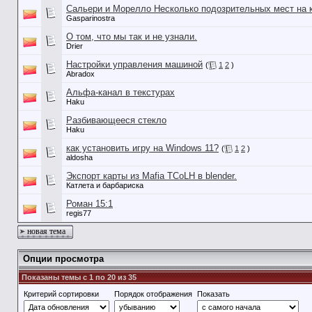
Сальери и Морелло Несколько подозрительных мест на 
Gasparinostra
О том, что мы так и не узнали.
Drier
Настройки управления машиной
(
1
2
)
Abradox
Альфа-канал в текстурах
Haku
Разбивающееся стекло
Haku
как установить игру на Windows 11?
(
1
2
)
aldosha
Экспорт карты из Mafia TCoLH в blender.
Катлета и барбариска
Роман 15:1
regis77
новая тема
Опции просмотра
Показаны темы с 1 по 20 из 35
Критерий сортировки
Порядок отображения
Показать