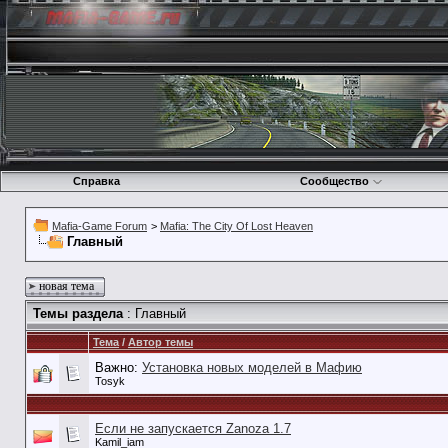
Справка
Сообщество
Mafia-Game Forum
>
Mafia: The City Of Lost Heaven
Главный
новая тема
Темы раздела
: Главный
Тема
/
Автор темы
Важно:
Установка новых моделей в Мафию
Tosyk
Если не запускается Zanoza 1.7
Kamil_iam