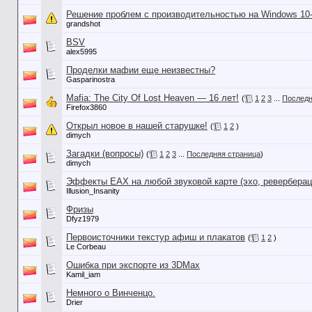
Решение проблем с производительностью на Windows 10
grandshot
BSV
alex5995
Проделки мафии еще неизвестны?
Gasparinostra
Mafia: The City Of Lost Heaven — 16 лет!
(
1
2
3
...
Последн
Firefox3860
Открыл новое в нашей старушке!
(
1
2
)
dimych
Загадки (вопросы)
(
1
2
3
...
Последняя страница
)
dimych
Эффекты EAX на любой звуковой карте (эхо, реверберац
Illusion_Insanity
Фризы
Dfyz1979
Первоисточники текстур афиш и плакатов
(
1
2
)
Le Corbeau
Ошибка при экспорте из 3DMax
Kamil_iam
Немного о Винченцо.
Drier