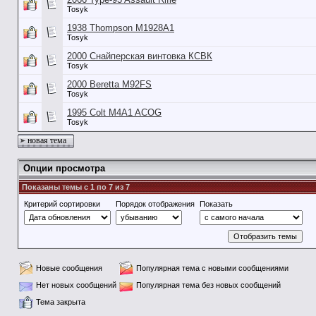
Tosyk
1938 Thompson M1928A1
Tosyk
2000 Снайперская винтовка КСВК
Tosyk
2000 Beretta M92FS
Tosyk
1995 Colt M4A1 ACOG
Tosyk
новая тема
Опции просмотра
Показаны темы с 1 по 7 из 7
Критерий сортировки
Порядок отображения
Показать
Новые сообщения
Популярная тема с новыми сообщениями
Нет новых сообщений
Популярная тема без новых сообщений
Тема закрыта