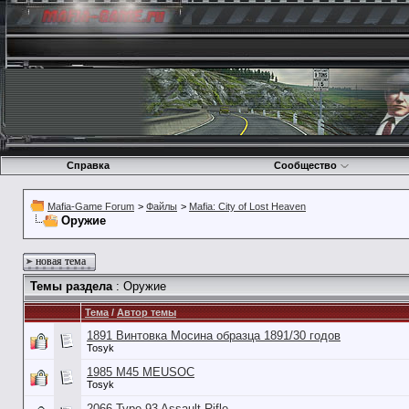
Справка
Сообщество
Mafia-Game Forum
>
Файлы
>
Mafia: City of Lost Heaven
Оружие
новая тема
Темы раздела
: Оружие
Тема
/
Автор темы
1891 Винтовка Мосина образца 1891/30 годов
Tosyk
1985 M45 MEUSOC
Tosyk
2066 Type-93 Assault Rifle