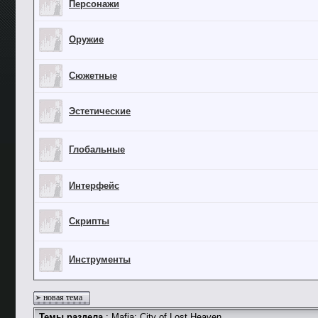
Персонажи
Оружие
Сюжетные
Эстетические
Глобальные
Интерфейс
Скрипты
Инструменты
новая тема
Темы раздела
: Mafia: City of Lost Heaven