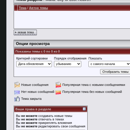
Тема
/
Автор темы
новая тема
Опции просмотра
Показаны темы с 0 по 0 из 0
Критерий сортировки
Порядок отображения
Показать
Новые сообщения
Популярная тема с новыми сообщениями
Нет новых сообщений
Популярная тема без новых сообщений
Тема закрыта
Ваши права в разделе
Вы
не можете
создавать новые темы
Вы
не можете
отвечать в темах
Вы
не можете
прикреплять вложения
Вы
не можете
редактировать свои сообщения