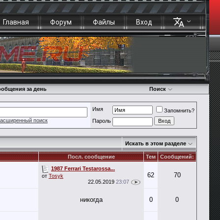
Главная
Форум
Файлы
Вход
общения за день
Поиск
Имя
Запомнить?
асширенный поиск
Пароль
Искать в этом разделе
Посл. сообщение
Тем
Сообщений:
1987 Ferrari Testarossa...
62
70
от
Tosyk
22.05.2019
23:07
никогда
0
0