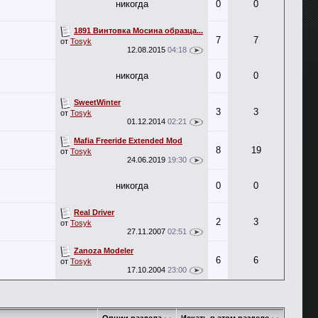
никогда
0
0
1891 Винтовка Мосина образца...
7
7
от
Tosyk
12.08.2015
04:18
никогда
0
0
SweetWinter
3
3
от
Tosyk
01.12.2014
02:21
Mafia Freeride Extended Mod
8
19
от
Tosyk
24.06.2019
19:30
никогда
0
0
Real Driver
2
3
от
Tosyk
27.11.2007
02:51
Zanoza Modeler
6
6
от
Tosyk
17.10.2004
23:00