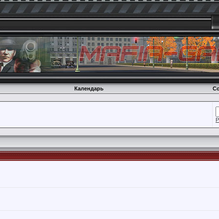
Календарь
Со
Р