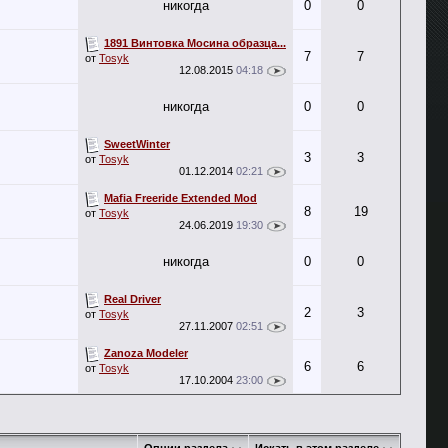
никогда
0
0
1891 Винтовка Мосина образца...
7
7
от
Tosyk
12.08.2015
04:18
никогда
0
0
SweetWinter
3
3
от
Tosyk
01.12.2014
02:21
Mafia Freeride Extended Mod
8
19
от
Tosyk
24.06.2019
19:30
никогда
0
0
Real Driver
2
3
от
Tosyk
27.11.2007
02:51
Zanoza Modeler
6
6
от
Tosyk
17.10.2004
23:00