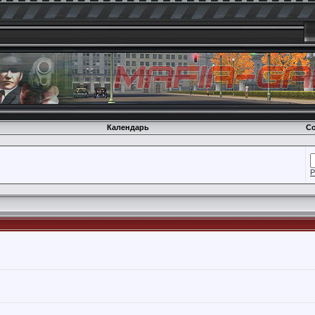
Календарь
Со
Р