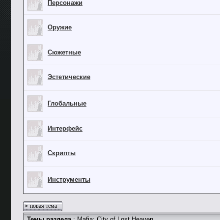
Персонажи
Оружие
Сюжетные
Эстетические
Глобальные
Интерфейс
Скрипты
Инструменты
новая тема
Темы раздела
: Mafia: City of Lost Heaven