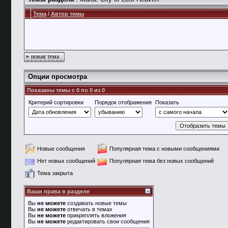
Тема
/
Автор темы
новая тема
Опции просмотра
Показаны темы с 0 по 0 из 0
Критерий сортировки
Порядок отображения
Показать
Новые сообщения
Популярная тема с новыми сообщениями
Нет новых сообщений
Популярная тема без новых сообщений
Тема закрыта
Ваши права в разделе
Вы
не можете
создавать новые темы
Вы
не можете
отвечать в темах
Вы
не можете
прикреплять вложения
Вы
не можете
редактировать свои сообщения