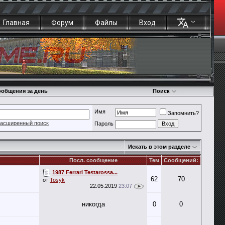
Главная
Форум
Файлы
Вход
общения за день
Поиск
Имя
Запомнить?
асширенный поиск
Пароль
Искать в этом разделе
Посл. сообщение
Тем
Сообщений:
1987 Ferrari Testarossa...
62
70
от
Tosyk
22.05.2019
23:07
никогда
0
0