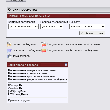
Опции просмотра
Показаны темы с 61 по 62 из 62
Критерий сортировки
Порядок отображения
Показать
Новые сообщения
Популярная тема с новыми сообщениями
Нет новых сообщений
Популярная тема без новых сообщений
Тема закрыта
Ваши права в разделе
Вы
не можете
создавать новые темы
Вы
не можете
отвечать в темах
Вы
не можете
прикреплять вложения
Вы
не можете
редактировать свои сообщения
BB коды
Вкл.
Смайлы
Вкл.
[IMG]
код
Вкл.
HTML код
Выкл.
Правила форума