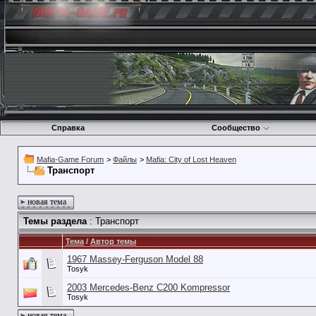
Справка
Сообщество
Mafia-Game Forum
>
Файлы
>
Mafia: City of Lost Heaven
Транспорт
новая тема
Темы раздела
: Транспорт
Тема
/
Автор темы
1967 Massey-Ferguson Model 88
Tosyk
2003 Mercedes-Benz C200 Kompressor
Tosyk
новая тема