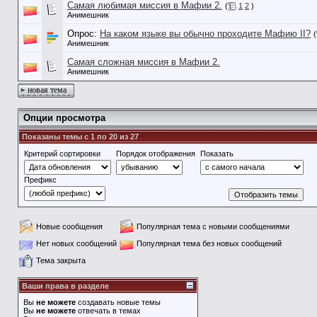
Самая любимая миссия в Мафии 2.
(
1
2
)
Анимешник
Опрос:
На каком языке вы обычно проходите Мафию II?
(
Анимешник
Самая сложная миссия в Мафии 2.
Анимешник
новая тема
Опции просмотра
Показаны темы с 1 по 20 из 27
Критерий сортировки
Порядок отображения
Показать
Префикс
Новые сообщения
Популярная тема с новыми сообщениями
Нет новых сообщений
Популярная тема без новых сообщений
Тема закрыта
Ваши права в разделе
Вы
не можете
создавать новые темы
Вы
не можете
отвечать в темах