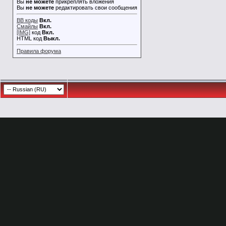
Вы
не можете
прикреплять вложения
Вы
не можете
редактировать свои сообщения
BB коды
Вкл.
Смайлы
Вкл.
[IMG]
код
Вкл.
HTML код
Выкл.
Правила форума