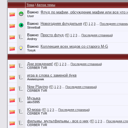
Тема
/
Автор темы
Важно:
Флуд по мафии, обсуждение мафии или все что 
User
Важно:
Новогодняя флудильня
(
1
2
3
...
Последняя страни
Streetball
Важно:
Просто флуд
(
1
2
3
...
Последняя страница
)
Andrey
Важно:
Коллекция всех модов со старого M-G
Tosyk
Дни рождения!
(
1
2
3
...
Последняя страница
)
CERBER TVR
игра в слова с заменой букв
Анимешник
Now Playing
(
1
2
3
...
Последняя страница
)
CERBER TVR
Музыка
alex5995
Ю-мора
(
1
2
3
...
Последняя страница
)
CERBER TVR
фильмы, мультфильмы - все о них
(
1
2
3
...
Последняя ст
CERBER TVR