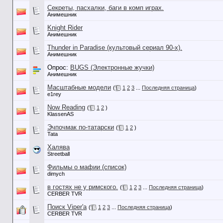
Секреты, пасхалки, баги в комп играх.
Анимешник
Knight Rider
Анимешник
Thunder in Paradise (культовый сериал 90-х).
Анимешник
Опрос:
BUGS (Электронные жучки)
Анимешник
Масштабные модели
(
1
2
3
...
Последняя страница
)
e1rey
Now Reading
(
1
2
)
KlassenAS
Эчпочмак по-татарски
(
1
2
)
Tata
Халява
Streetball
Фильмы о мафии (список)
dimych
в гостях не у римского.
(
1
2
3
...
Последняя страница
)
CERBER TVR
Поиск Viper'a
(
1
2
3
...
Последняя страница
)
CERBER TVR