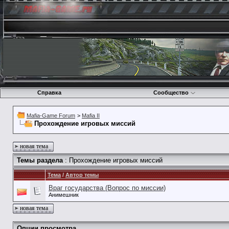
Справка
Сообщество
Mafia-Game Forum
>
Mafia II
Прохождение игровых миссий
новая тема
Темы раздела
: Прохождение игровых миссий
Тема
/
Автор темы
Враг государства (Вопрос по миссии)
Анимешник
новая тема
Опции просмотра