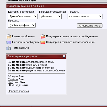
Показаны темы с 1 по 1 из 1
Критерий сортировки
Порядок отображения
Показать
Префикс
Новые сообщения
Популярная тема с новыми сообщениями
Нет новых сообщений
Популярная тема без новых сообщений
Тема закрыта
Ваши права в разделе
Вы
не можете
создавать новые темы
Вы
не можете
отвечать в темах
Вы
не можете
прикреплять вложения
Вы
не можете
редактировать свои сообщения
BB коды
Вкл.
Смайлы
Вкл.
[IMG]
код
Вкл.
HTML код
Выкл.
Правила форума