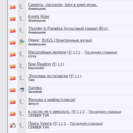
Секреты, пасхалки, баги в комп играх.
Анимешник
Knight Rider
Анимешник
Thunder in Paradise (культовый сериал 90-х).
Анимешник
Опрос:
BUGS (Электронные жучки)
Анимешник
Масштабные модели
(
1
2
3
...
Последняя страница
)
e1rey
Now Reading
(
1
2
)
KlassenAS
Эчпочмак по-татарски
(
1
2
)
Tata
Халява
Streetball
Фильмы о мафии (список)
dimych
в гостях не у римского.
(
1
2
3
...
Последняя страница
)
CERBER TVR
Поиск Viper'a
(
1
2
3
...
Последняя страница
)
CERBER TVR