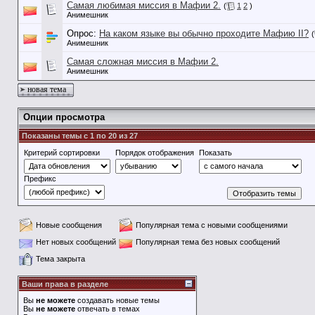
Самая любимая миссия в Мафии 2.
(
1
2
)
Анимешник
Опрос:
На каком языке вы обычно проходите Мафию II?
(
Анимешник
Самая сложная миссия в Мафии 2.
Анимешник
новая тема
Опции просмотра
Показаны темы с 1 по 20 из 27
Критерий сортировки
Порядок отображения
Показать
Префикс
Новые сообщения
Популярная тема с новыми сообщениями
Нет новых сообщений
Популярная тема без новых сообщений
Тема закрыта
Ваши права в разделе
Вы
не можете
создавать новые темы
Вы
не можете
отвечать в темах