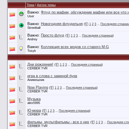
Тема
/
Автор темы
Важно:
Флуд по мафии, обсуждение мафии или все что 
User
Важно:
Новогодняя флудильня
(
1
2
3
...
Последняя страни
Streetball
Важно:
Просто флуд
(
1
2
3
...
Последняя страница
)
Andrey
Важно:
Коллекция всех модов со старого M-G
Tosyk
Дни рождения!
(
1
2
3
...
Последняя страница
)
CERBER TVR
игра в слова с заменой букв
Анимешник
Now Playing
(
1
2
3
...
Последняя страница
)
CERBER TVR
Музыка
alex5995
Ю-мора
(
1
2
3
...
Последняя страница
)
CERBER TVR
фильмы, мультфильмы - все о них
(
1
2
3
...
Последняя ст
CERBER TVR