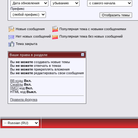
Префикс
Новые сообщения
Популярная тема с новыми сообщениями
Нет новых сообщений
Популярная тема без новых сообщений
Тема закрыта
Ваши права в разделе
Вы
не можете
создавать новые темы
Вы
не можете
отвечать в темах
Вы
не можете
прикреплять вложения
Вы
не можете
редактировать свои сообщения
BB коды
Вкл.
Смайлы
Вкл.
[IMG]
код
Вкл.
HTML код
Выкл.
Правила форума