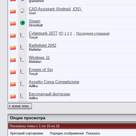
grandshot
CAD Assistant (Android, iOS).
User
Steam
Streetball
Cyberpunk 2077
(
1
2
3
...
Последняя страница
)
Tosyk
Battlefield 2042
Mafiafan
Windows 11
Mafiafan
Empire of Sin
Tosyk
Assetto Corsa Competizione
Adilka
Бесплатный фотоскан
Adilka
новая тема
Опции просмотра
Показаны темы с 1 по 15 из 15
Критерий сортировки
Порядок отображения
Показать