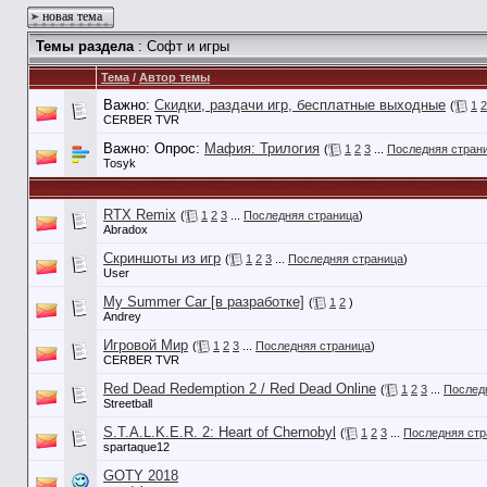
новая тема
Темы раздела
: Софт и игры
Тема
/
Автор темы
Важно:
Скидки, раздачи игр, бесплатные выходные
(
1
2
CERBER TVR
Важно: Опрос:
Мафия: Трилогия
(
1
2
3
...
Последняя стран
Tosyk
RTX Remix
(
1
2
3
...
Последняя страница
)
Abradox
Скриншоты из игр
(
1
2
3
...
Последняя страница
)
User
My Summer Car [в разработке]
(
1
2
)
Andrey
Игровой Мир
(
1
2
3
...
Последняя страница
)
CERBER TVR
Red Dead Redemption 2 / Red Dead Online
(
1
2
3
...
Послед
Streetball
S.T.A.L.K.E.R. 2: Heart of Chernobyl
(
1
2
3
...
Последняя стр
spartaque12
GOTY 2018