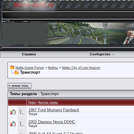
Справка
Сообщество
Mafia-Game Forum
>
Файлы
>
Mafia: City of Lost Heaven
Транспорт
новая тема
Темы раздела
: Транспорт
Тема
/
Автор темы
1967 Ford Mustang Fastback
Tosyk
2002 Daewoo Nexia DOHC
Tosyk
2005 Audi A4 Avant 3.2 Quattro