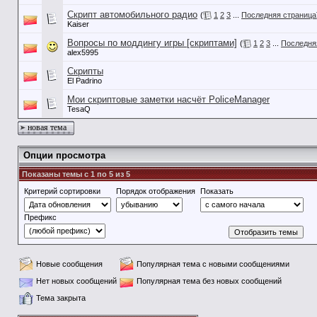
Скрипт автомобильного радио
(
1
2
3
...
Последняя страница
Kaiser
Вопросы по моддингу игры [скриптами]
(
1
2
3
...
Последня
alex5995
Скрипты
El Padrino
Мои скриптовые заметки насчёт PoliceManager
TesaQ
новая тема
Опции просмотра
Показаны темы с 1 по 5 из 5
Критерий сортировки
Порядок отображения
Показать
Префикс
Новые сообщения
Популярная тема с новыми сообщениями
Нет новых сообщений
Популярная тема без новых сообщений
Тема закрыта