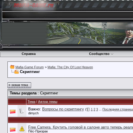
Справка
Сообщество
Mafia-Game Forum
>
Mafia: The City Of Lost Heaven
Скриптинг
новая тема
Темы раздела
: Скриптинг
Тема
/
Автор темы
Важно:
Вопросы по скриптингу
(
1
2
3
...
Последняя страниц
dimych
Free Camera. Крутить головой в салоне авто теперь реаль
Пёс-Призрак