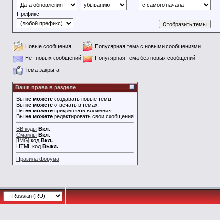
Префикс
Новые сообщения
Популярная тема с новыми сообщениями
Нет новых сообщений
Популярная тема без новых сообщений
Тема закрыта
Ваши права в разделе
Вы
не можете
создавать новые темы
Вы
не можете
отвечать в темах
Вы
не можете
прикреплять вложения
Вы
не можете
редактировать свои сообщения
BB коды
Вкл.
Смайлы
Вкл.
[IMG]
код
Вкл.
HTML код
Выкл.
Правила форума