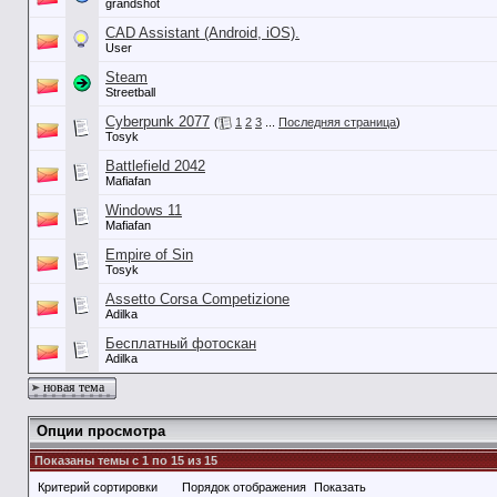
grandshot
CAD Assistant (Android, iOS).
User
Steam
Streetball
Cyberpunk 2077
(
1
2
3
...
Последняя страница
)
Tosyk
Battlefield 2042
Mafiafan
Windows 11
Mafiafan
Empire of Sin
Tosyk
Assetto Corsa Competizione
Adilka
Бесплатный фотоскан
Adilka
новая тема
Опции просмотра
Показаны темы с 1 по 15 из 15
Критерий сортировки
Порядок отображения
Показать