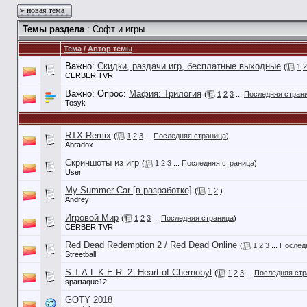
новая тема
Темы раздела
: Софт и игры
Тема
/
Автор темы
Важно:
Скидки, раздачи игр, бесплатные выходные
(
1
2
CERBER TVR
Важно: Опрос:
Мафия: Трилогия
(
1
2
3
...
Последняя стран
Tosyk
RTX Remix
(
1
2
3
...
Последняя страница
)
Abradox
Скриншоты из игр
(
1
2
3
...
Последняя страница
)
User
My Summer Car [в разработке]
(
1
2
)
Andrey
Игровой Мир
(
1
2
3
...
Последняя страница
)
CERBER TVR
Red Dead Redemption 2 / Red Dead Online
(
1
2
3
...
Послед
Streetball
S.T.A.L.K.E.R. 2: Heart of Chernobyl
(
1
2
3
...
Последняя стр
spartaque12
GOTY 2018