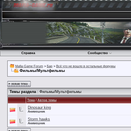
Справка
Сообщество
Mafia-Game Forum
>
Бар
>
Всё что не вошло в остальные форумы
Фильмы/Мультфильмы
новая тема
Темы раздела
: Фильмы/Мультфильмы
Тема
/
Автор темы
Dinosaur king
Анимешник
Storm hawks
Анимешник
новая тема