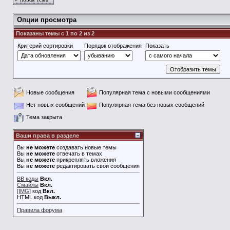
Опции просмотра
Показаны темы с 1 по 2 из 2
Критерий сортировки
Порядок отображения
Показать
Новые сообщения
Популярная тема с новыми сообщениями
Нет новых сообщений
Популярная тема без новых сообщений
Тема закрыта
Ваши права в разделе
Вы
не можете
создавать новые темы
Вы
не можете
отвечать в темах
Вы
не можете
прикреплять вложения
Вы
не можете
редактировать свои сообщения
BB коды
Вкл.
Смайлы
Вкл.
[IMG]
код
Вкл.
HTML код
Выкл.
Правила форума