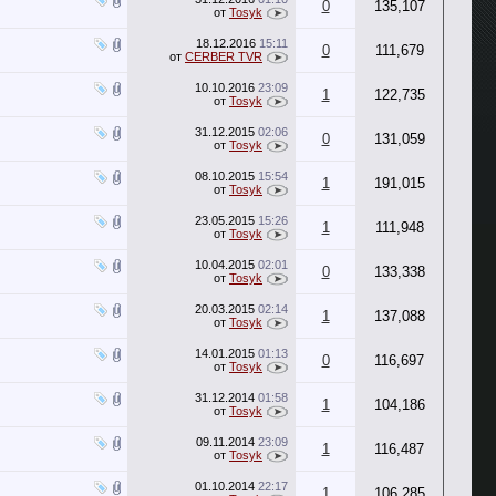
0
135,107
от
Tosyk
18.12.2016
15:11
0
111,679
от
CERBER TVR
10.10.2016
23:09
1
122,735
от
Tosyk
31.12.2015
02:06
0
131,059
от
Tosyk
08.10.2015
15:54
1
191,015
от
Tosyk
23.05.2015
15:26
1
111,948
от
Tosyk
10.04.2015
02:01
0
133,338
от
Tosyk
20.03.2015
02:14
1
137,088
от
Tosyk
14.01.2015
01:13
0
116,697
от
Tosyk
31.12.2014
01:58
1
104,186
от
Tosyk
09.11.2014
23:09
1
116,487
от
Tosyk
01.10.2014
22:17
1
106,285