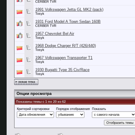
CERBER TVR
1991 Volkswagen Jetta GL MK2 (pack)
Tosyk
1931 Ford Model A Town Sedan 160B
CERBER TVR
1957 Chevrolet Bel Air
Tosyk
1968 Dodge Charger R/T (426/440)
Tosyk
1967 Volkswagen Transporter T1
Tosyk
1930 Bugatti Type 35 Civ/Race
Tosyk
новая тема
Опции просмотра
Показаны темы с 1 по 20 из 62
Критерий сортировки
Порядок отображения
Показать