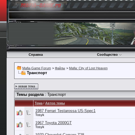
Справка
Сообщество
Mafia-Game Forum
>
Файлы
>
Mafia: City of Lost Heaven
Транспорт
новая тема
Темы раздела
: Транспорт
Тема
/
Автор темы
1987 Ferrari Testarossa US-Spec1
Tosyk
1967 Toyota 2000GT
Tosyk
1970 Chevrolet Camaro Z28