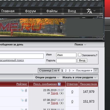
Главная
Форум
Файлы
Вход
общения за день
Поиск
Имя
Запомнить?
асширенный поиск
Пароль
Страница 1 из 4
1
2
3
>
Последняя
»
Опции раздела
Искать в этом разделе
Рейтинг
Посл. сообщение
Ответов
Просмотров
22.05.2019
23:07
0
147,979
от
Tosyk
07.08.2017
16:47
0
151,973
от
Tosyk
31.12.2016
01:10