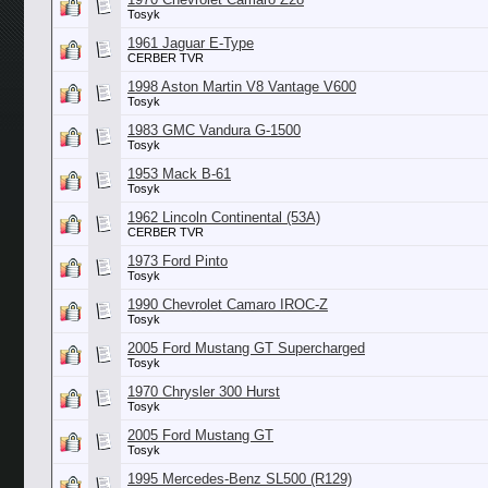
Tosyk
1961 Jaguar E-Type
CERBER TVR
1998 Aston Martin V8 Vantage V600
Tosyk
1983 GMC Vandura G-1500
Tosyk
1953 Mack B-61
Tosyk
1962 Lincoln Continental (53А)
CERBER TVR
1973 Ford Pinto
Tosyk
1990 Chevrolet Camaro IROC-Z
Tosyk
2005 Ford Mustang GT Supercharged
Tosyk
1970 Chrysler 300 Hurst
Tosyk
2005 Ford Mustang GT
Tosyk
1995 Mercedes-Benz SL500 (R129)