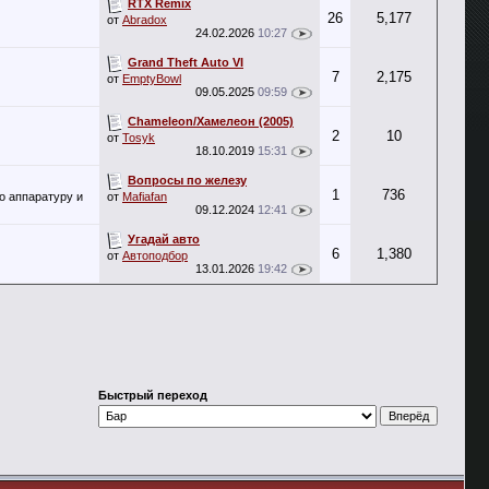
RTX Remix
26
5,177
от
Abradox
24.02.2026
10:27
Grand Theft Auto VI
7
2,175
от
EmptyBowl
09.05.2025
09:59
Chameleon/Хамелеон (2005)
2
10
от
Tosyk
18.10.2019
15:31
Вопросы по железу
1
736
о аппаратуру и
от
Mafiafan
09.12.2024
12:41
Угадай авто
6
1,380
от
Автоподбор
13.01.2026
19:42
Быстрый переход