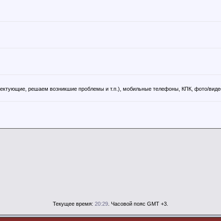
ктующие, решаем возникшие проблемы и т.п.), мобильные телефоны, КПК, фото/виде
Текущее время:
20:29
. Часовой пояс GMT +3.