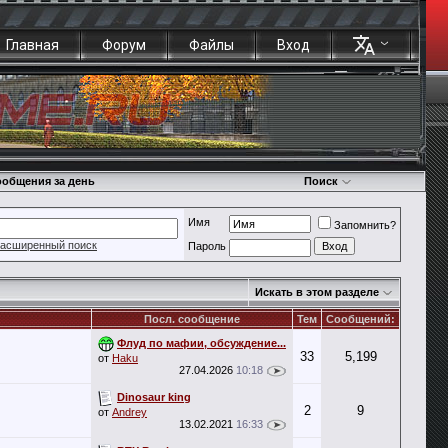
Главная
Форум
Файлы
Вход
общения за день
Поиск
Имя
Запомнить?
асширенный поиск
Пароль
Искать в этом разделе
Посл. сообщение
Тем
Сообщений:
Флуд по мафии, обсуждение...
33
5,199
от
Haku
27.04.2026
10:18
Dinosaur king
2
9
от
Andrey
13.02.2021
16:33