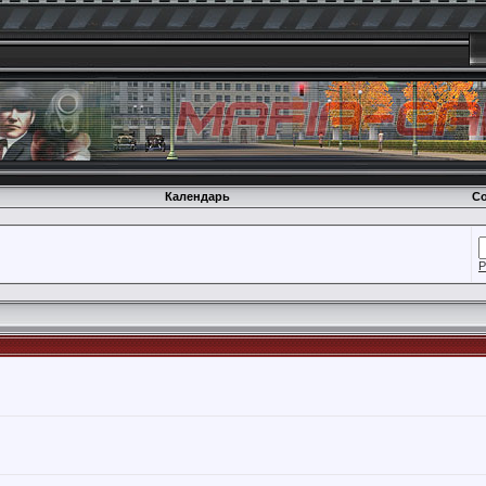
Календарь
Со
Р