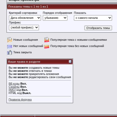
Показаны темы с 1 по 1 из 1
Критерий сортировки
Порядок отображения
Показать
Префикс
Новые сообщения
Популярная тема с новыми сообщениями
Нет новых сообщений
Популярная тема без новых сообщений
Тема закрыта
Ваши права в разделе
Вы
не можете
создавать новые темы
Вы
не можете
отвечать в темах
Вы
не можете
прикреплять вложения
Вы
не можете
редактировать свои сообщения
BB коды
Вкл.
Смайлы
Вкл.
[IMG]
код
Вкл.
HTML код
Выкл.
Правила форума