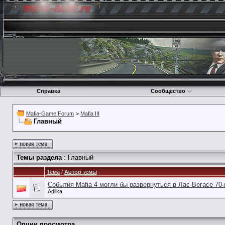
Справка
Сообщество
Mafia-Game Forum
>
Mafia III
Главный
новая тема
Темы раздела
: Главный
Тема
/
Автор темы
События Mafia 4 могли бы развернуться в Лас-Вегасе 70
Adilka
новая тема
Опции просмотра