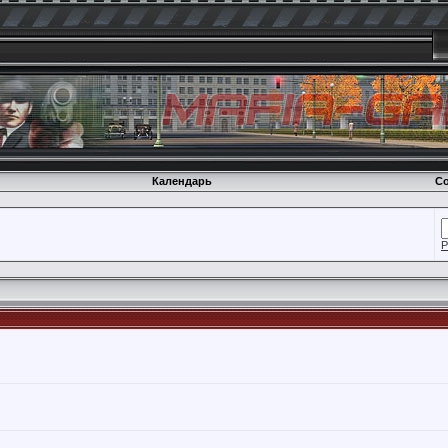
Календарь
Со
Р