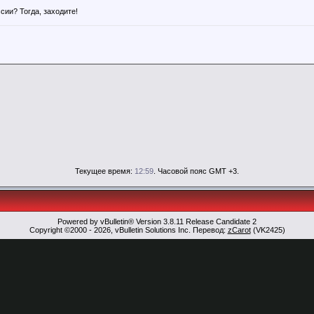
ии? Тогда, заходите!
Текущее время:
12:59
. Часовой пояс GMT +3.
Powered by vBulletin® Version 3.8.11 Release Candidate 2
Copyright ©2000 - 2026, vBulletin Solutions Inc. Перевод:
zCarot
(VK2425)