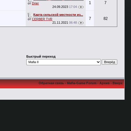
1
7
от
Drier
24.09.2023
17:04
Карта сельской местности из...
7
82
от
CERBER TVR
21.11.2021
06:48
Быстрый переход
Обратная связь
-
Mafia-Game Forum
-
Архив
-
Вверх