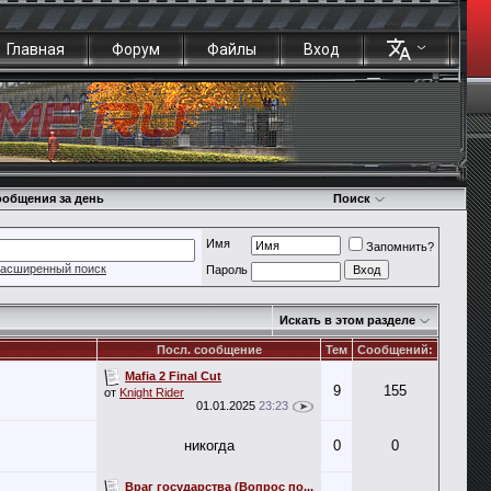
Главная
Форум
Файлы
Вход
общения за день
Поиск
Имя
Запомнить?
асширенный поиск
Пароль
Искать в этом разделе
Посл. сообщение
Тем
Сообщений:
Mafia 2 Final Cut
9
155
от
Knight Rider
01.01.2025
23:23
никогда
0
0
Враг государства (Вопрос по...