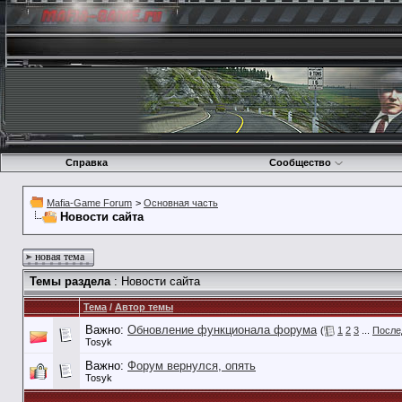
Справка
Сообщество
Mafia-Game Forum
>
Основная часть
Новости сайта
новая тема
Темы раздела
: Новости сайта
Тема
/
Автор темы
Важно:
Обновление функционала форума
(
1
2
3
...
После
Tosyk
Важно:
Форум вернулся, опять
Tosyk