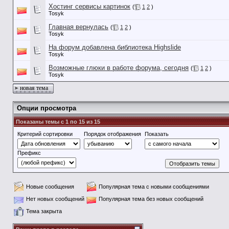
Хостинг сервисы картинок
(
1
2
)
Tosyk
Главная вернулась
(
1
2
)
Tosyk
На форум добавлена библиотека Highslide
Tosyk
Возможные глюки в работе форума, сегодня
(
1
2
)
Tosyk
новая тема
Опции просмотра
Показаны темы с 1 по 15 из 15
Критерий сортировки
Порядок отображения
Показать
Префикс
Новые сообщения
Популярная тема с новыми сообщениями
Нет новых сообщений
Популярная тема без новых сообщений
Тема закрыта