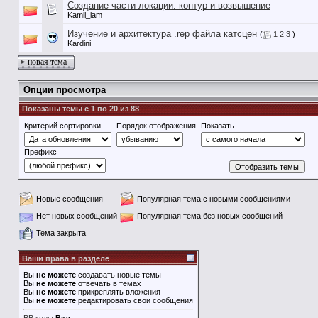
Создание части локации: контур и возвышение
Kamil_iam
Изучение и архитектура .rep файла катсцен
(
1
2
3
)
Kardini
новая тема
Опции просмотра
Показаны темы с 1 по 20 из 88
Критерий сортировки
Порядок отображения
Показать
Префикс
Новые сообщения
Популярная тема с новыми сообщениями
Нет новых сообщений
Популярная тема без новых сообщений
Тема закрыта
Ваши права в разделе
Вы
не можете
создавать новые темы
Вы
не можете
отвечать в темах
Вы
не можете
прикреплять вложения
Вы
не можете
редактировать свои сообщения