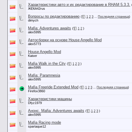
Характеристики авто и их редактирование в RHAM 5.3.3.
ЖЕКА42rus
Вопросы по редактированию
(
1
2
3
...
Последняя страница
)
dimych
Mafia: Adventures awaits
(
1
2
)
alex5995
Автосборки на основе House Angello Mod
alex5773
House Angello Mod
Kaiser
Mafia Walk in the City
(
1
2
3
)
alex5995
Mafia: Paramnesia
alex5995
Mafia Freeride Extended Mod
(
1
2
3
...
Последняя страница
)
Firefox3860
Характеристики машины
Dfyz1979
Анонс. Mafia: Adventures awaits
(
1
2
3
)
alex5995
Mafia Racing mode
spartaque12