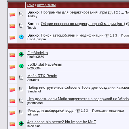
Тема
/
Автор темы
Важно:
Программы для редактирования игры
(
1
2
3
...
По
Andrey
Важно:
Общие вопросы по модингу первой мафии (чат)
(
Tosyk
Важно:
Поиск автомобилей и модификаций
(
1
2
3
...
Посл
Пёс-Призрак
FireModelka
Firefox3860
LS3D .dat FaceAnim
lol200004
Mafia RTX Remix
Abradox
Набор инструментов Cutscene Tools для создания катсце
Sanderfol
Что делать если Mafia запускается з задержкой на Windo
jmenbdasd
Фикс для шейдерной воды
(
1
2
3
...
Последняя страница
)
admpos
4ds cache.bin scene2.bin Import by Mr F
lol200004