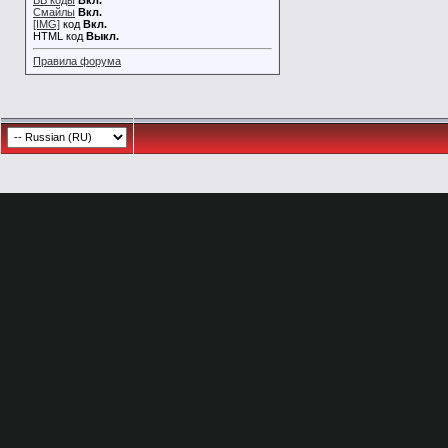
BB коды
Вкл.
Смайлы
Вкл.
[IMG]
код
Вкл.
HTML код
Выкл.
Правила форума