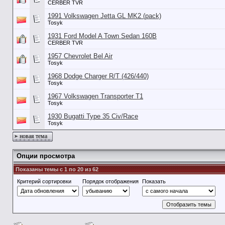
CERBER TVR
1991 Volkswagen Jetta GL MK2 (pack)
Tosyk
1931 Ford Model A Town Sedan 160B
CERBER TVR
1957 Chevrolet Bel Air
Tosyk
1968 Dodge Charger R/T (426/440)
Tosyk
1967 Volkswagen Transporter T1
Tosyk
1930 Bugatti Type 35 Civ/Race
Tosyk
новая тема
Опции просмотра
Показаны темы с 1 по 20 из 62
Критерий сортировки
Порядок отображения
Показать