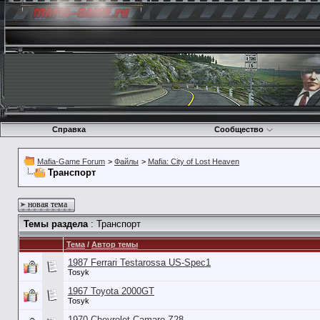
Справка
Сообщество
Mafia-Game Forum
>
Файлы
>
Mafia: City of Lost Heaven
Транспорт
новая тема
Темы раздела
: Транспорт
Тема
/
Автор темы
1987 Ferrari Testarossa US-Spec1
Tosyk
1967 Toyota 2000GT
Tosyk
1970 Chevrolet Camaro Z28