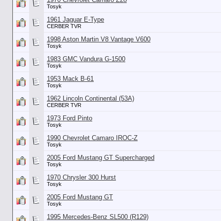
Tosyk
1961 Jaguar E-Type
CERBER TVR
1998 Aston Martin V8 Vantage V600
Tosyk
1983 GMC Vandura G-1500
Tosyk
1953 Mack B-61
Tosyk
1962 Lincoln Continental (53А)
CERBER TVR
1973 Ford Pinto
Tosyk
1990 Chevrolet Camaro IROC-Z
Tosyk
2005 Ford Mustang GT Supercharged
Tosyk
1970 Chrysler 300 Hurst
Tosyk
2005 Ford Mustang GT
Tosyk
1995 Mercedes-Benz SL500 (R129)