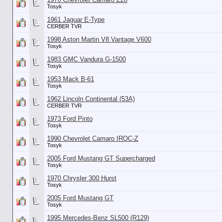
Tosyk
1961 Jaguar E-Type
CERBER TVR
1998 Aston Martin V8 Vantage V600
Tosyk
1983 GMC Vandura G-1500
Tosyk
1953 Mack B-61
Tosyk
1962 Lincoln Continental (53А)
CERBER TVR
1973 Ford Pinto
Tosyk
1990 Chevrolet Camaro IROC-Z
Tosyk
2005 Ford Mustang GT Supercharged
Tosyk
1970 Chrysler 300 Hurst
Tosyk
2005 Ford Mustang GT
Tosyk
1995 Mercedes-Benz SL500 (R129)