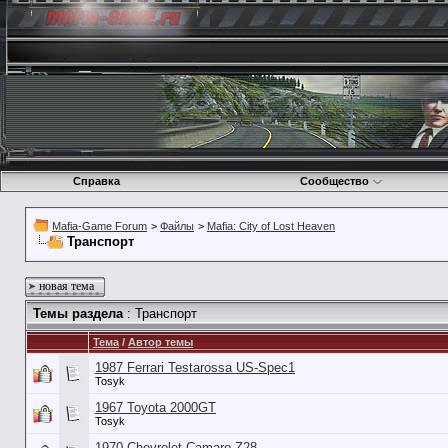
Справка
Сообщество
Mafia-Game Forum
>
Файлы
>
Mafia: City of Lost Heaven
Транспорт
новая тема
Темы раздела
: Транспорт
Тема
/
Автор темы
1987 Ferrari Testarossa US-Spec1
Tosyk
1967 Toyota 2000GT
Tosyk
1970 Chevrolet Camaro Z28