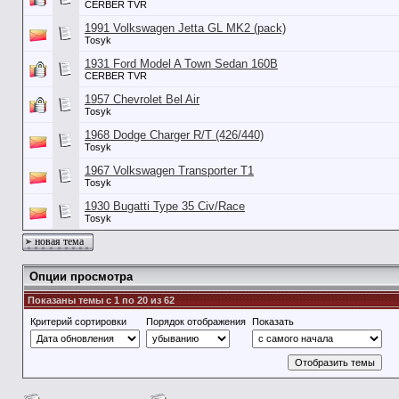
CERBER TVR
1991 Volkswagen Jetta GL MK2 (pack)
Tosyk
1931 Ford Model A Town Sedan 160B
CERBER TVR
1957 Chevrolet Bel Air
Tosyk
1968 Dodge Charger R/T (426/440)
Tosyk
1967 Volkswagen Transporter T1
Tosyk
1930 Bugatti Type 35 Civ/Race
Tosyk
новая тема
Опции просмотра
Показаны темы с 1 по 20 из 62
Критерий сортировки
Порядок отображения
Показать