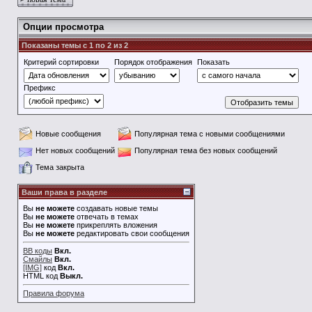
Опции просмотра
Показаны темы с 1 по 2 из 2
Критерий сортировки
Порядок отображения
Показать
Префикс
Новые сообщения
Популярная тема с новыми сообщениями
Нет новых сообщений
Популярная тема без новых сообщений
Тема закрыта
Ваши права в разделе
Вы
не можете
создавать новые темы
Вы
не можете
отвечать в темах
Вы
не можете
прикреплять вложения
Вы
не можете
редактировать свои сообщения
BB коды
Вкл.
Смайлы
Вкл.
[IMG]
код
Вкл.
HTML код
Выкл.
Правила форума