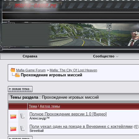
Справка
Сообщество
Mafia-Game Forum
>
Mafia: The City Of Lost Heaven
Прохождение игровых миссий
новая тема
Темы раздела
: Прохождение игровых миссий
Тема
/
Автор темы
Полное Прохождение версии 1.0 [Видео]
Александр™
Поли уехал один на поезде в Вечеринке с коктейлями
(
Streetball
новая тема