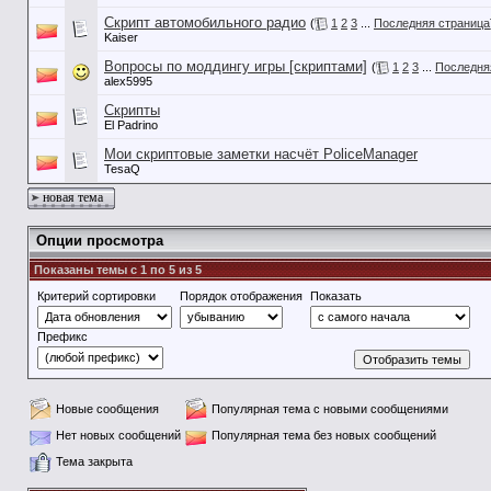
Скрипт автомобильного радио
(
1
2
3
...
Последняя страница
Kaiser
Вопросы по моддингу игры [скриптами]
(
1
2
3
...
Последня
alex5995
Скрипты
El Padrino
Мои скриптовые заметки насчёт PoliceManager
TesaQ
новая тема
Опции просмотра
Показаны темы с 1 по 5 из 5
Критерий сортировки
Порядок отображения
Показать
Префикс
Новые сообщения
Популярная тема с новыми сообщениями
Нет новых сообщений
Популярная тема без новых сообщений
Тема закрыта