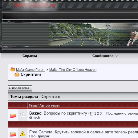
Справка
Сообщество
Mafia-Game Forum
>
Mafia: The City Of Lost Heaven
Скриптинг
новая тема
Темы раздела
: Скриптинг
Тема
/
Автор темы
Важно:
Вопросы по скриптингу
(
1
2
3
...
Последняя страниц
dimych
Free Camera. Крутить головой в салоне авто теперь реаль
Пёс-Призрак