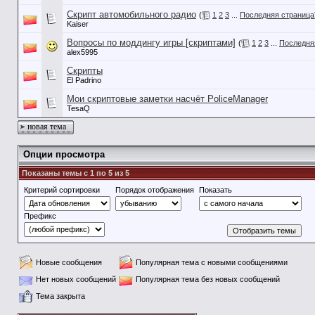
Скрипт автомобильного радио
(
1
2
3
...
Последняя страница
Kaiser
Вопросы по моддингу игры [скриптами]
(
1
2
3
...
Последня
alex5995
Скрипты
El Padrino
Мои скриптовые заметки насчёт PoliceManager
TesaQ
новая тема
Опции просмотра
Показаны темы с 1 по 5 из 5
Критерий сортировки
Порядок отображения
Показать
Префикс
Новые сообщения
Популярная тема с новыми сообщениями
Нет новых сообщений
Популярная тема без новых сообщений
Тема закрыта