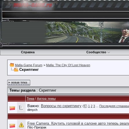
Справка
Сообщество
Mafia-Game Forum
>
Mafia: The City Of Lost Heaven
Скриптинг
новая тема
Темы раздела
: Скриптинг
Тема
/
Автор темы
Важно:
Вопросы по скриптингу
(
1
2
3
...
Последняя страниц
dimych
Free Camera. Крутить головой в салоне авто теперь реаль
Пёс-Призрак