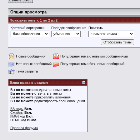
Опции просмотра
Показаны темы с 1 по 2 из 2
Критерий сортировки
Порядок отображения
Показать
Новые сообщения
Популярная тема с новыми сообщениями
Нет новых сообщений
Популярная тема без новых сообщений
Тема закрыта
Ваши права в разделе
Вы
не можете
создавать новые темы
Вы
не можете
отвечать в темах
Вы
не можете
прикреплять вложения
Вы
не можете
редактировать свои сообщения
BB коды
Вкл.
Смайлы
Вкл.
[IMG]
код
Вкл.
HTML код
Выкл.
Правила форума