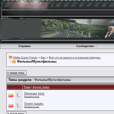
Справка
Сообщество
Mafia-Game Forum
>
Бар
>
Всё что не вошло в остальные форумы
Фильмы/Мультфильмы
новая тема
Темы раздела
: Фильмы/Мультфильмы
Тема
/
Автор темы
Dinosaur king
Анимешник
Storm hawks
Анимешник
новая тема