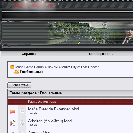
Справка
Сообщество
Mafia-Game Forum
>
Файлы
>
Mafia: City of Lost Heaven
Глобальные
новая тема
Темы раздела
: Глобальные
Тема
/
Автор темы
Mafia Freeride Extended Mod
Tosyk
Arbeiten (Арбайтен) Mod
Tosyk
Aeterna Mod