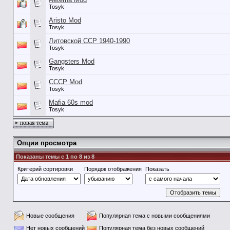
Tosyk
Aristo Mod
Tosyk
Литовской ССР 1940-1990
Tosyk
Gangsters Mod
Tosyk
СССР Mod
Tosyk
Mafia 60s mod
Tosyk
новая тема
Опции просмотра
Показаны темы с 1 по 8 из 8
Критерий сортировки
Порядок отображения
Показать
Новые сообщения
Популярная тема с новыми сообщениями
Нет новых сообщений
Популярная тема без новых сообщений