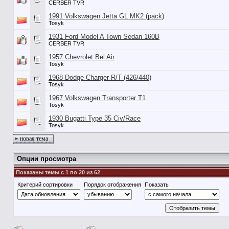
CERBER TVR
1991 Volkswagen Jetta GL MK2 (pack)
Tosyk
1931 Ford Model A Town Sedan 160B
CERBER TVR
1957 Chevrolet Bel Air
Tosyk
1968 Dodge Charger R/T (426/440)
Tosyk
1967 Volkswagen Transporter T1
Tosyk
1930 Bugatti Type 35 Civ/Race
Tosyk
новая тема
Опции просмотра
Показаны темы с 1 по 20 из 62
Критерий сортировки
Порядок отображения
Показать