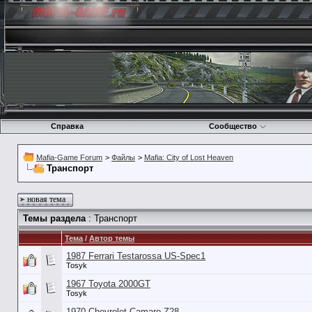
Справка
Сообщество
Mafia-Game Forum
>
Файлы
>
Mafia: City of Lost Heaven
Транспорт
новая тема
Темы раздела
: Транспорт
Тема
/
Автор темы
1987 Ferrari Testarossa US-Spec1
Tosyk
1967 Toyota 2000GT
Tosyk
1970 Chevrolet Camaro Z28