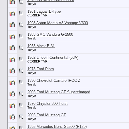
Tosyk
1961 Jaguar E-Type
CERBER TVR
1998 Aston Martin V8 Vantage V600
Tosyk
1983 GMC Vandura G-1500
Tosyk
1953 Mack B-61
Tosyk
1962 Lincoln Continental (53А)
CERBER TVR
1973 Ford Pinto
Tosyk
1990 Chevrolet Camaro IROC-Z
Tosyk
2005 Ford Mustang GT Supercharged
Tosyk
1970 Chrysler 300 Hurst
Tosyk
2005 Ford Mustang GT
Tosyk
1995 Mercedes-Benz SL500 (R129)