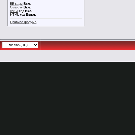
BB коды
Вкл.
Смайлы
Вкл.
[IMG]
код
Вкл.
HTML код
Выкл.
Правила форума