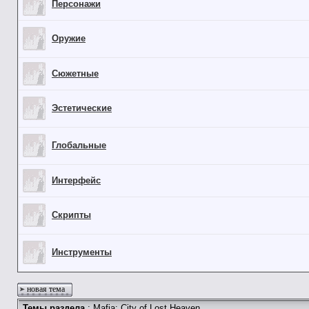
Персонажи
Оружие
Сюжетные
Эстетические
Глобальные
Интерфейс
Скрипты
Инструменты
новая тема
Темы раздела
: Mafia: City of Lost Heaven