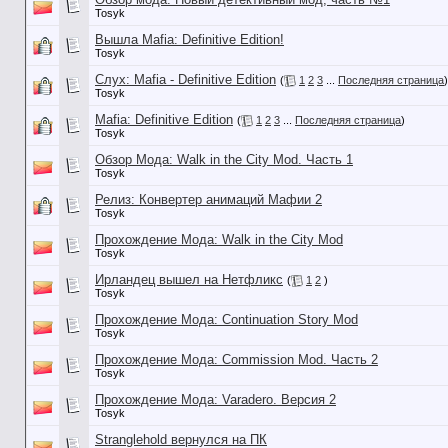
Tosyk
Вышла Mafia: Definitive Edition!
Tosyk
Слух: Mafia - Definitive Edition
(
1
2
3
...
Последняя страница
)
Tosyk
Mafia: Definitive Edition
(
1
2
3
...
Последняя страница
)
Tosyk
Обзор Мода: Walk in the City Mod. Часть 1
Tosyk
Релиз: Конвертер анимаций Мафии 2
Tosyk
Прохождение Мода: Walk in the City Mod
Tosyk
Ирландец вышел на Нетфликс
(
1
2
)
Tosyk
Прохождение Мода: Continuation Story Mod
Tosyk
Прохождение Мода: Commission Mod. Часть 2
Tosyk
Прохождение Мода: Varadero. Версия 2
Tosyk
Stranglehold вернулся на ПК