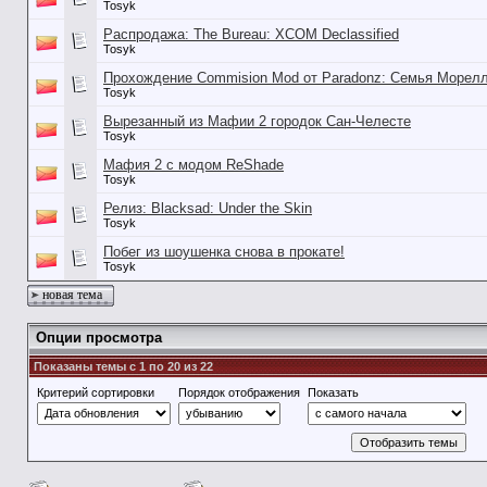
Tosyk
Распродажа: The Bureau: XCOM Declassified
Tosyk
Прохождение Commision Mod от Paradonz: Семья Морел
Tosyk
Вырезанный из Мафии 2 городок Сан-Челесте
Tosyk
Мафия 2 с модом ReShade
Tosyk
Релиз: Blacksad: Under the Skin
Tosyk
Побег из шоушенка снова в прокате!
Tosyk
новая тема
Опции просмотра
Показаны темы с 1 по 20 из 22
Критерий сортировки
Порядок отображения
Показать