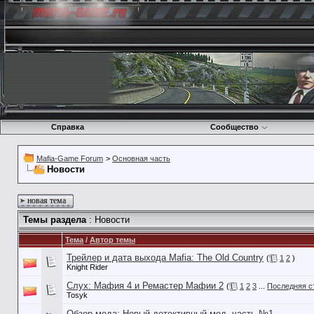
Справка
Сообщество
Mafia-Game Forum
>
Основная часть
Новости
новая тема
Темы раздела
: Новости
Тема
/
Автор темы
Трейлер и дата выхода Mafia: The Old Country
(
1
2
)
Knight Rider
Слух: Мафия 4 и Ремастер Мафии 2
(
1
2
3
...
Последняя с
Tosyk
Обзор мода: Новый детективный мод, часть №1