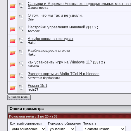
Сальери и Морелло Несколько подозрительных мест на 
Gasparinostra
О том, что мы так и не узнали.
Drier
Настройки управления машиной
(
1
2
)
Abradox
Альфа-канал в текстурах
Haku
Разбивающееся стекло
Haku
как установить игру на Windows 11?
(
1
2
)
aldosha
Экспорт карты из Mafia TCoLH в blender.
Катлета и барбариска
Роман 15:1
regis77
новая тема
Опции просмотра
Показаны темы с 1 по 20 из 35
Критерий сортировки
Порядок отображения
Показать