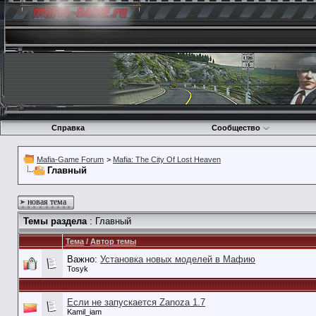
Справка
Сообщество
Mafia-Game Forum
>
Mafia: The City Of Lost Heaven
Главный
новая тема
Темы раздела
: Главный
Тема
/
Автор темы
Важно:
Установка новых моделей в Мафию
Tosyk
Если не запускается Zanoza 1.7
Kamil_iam