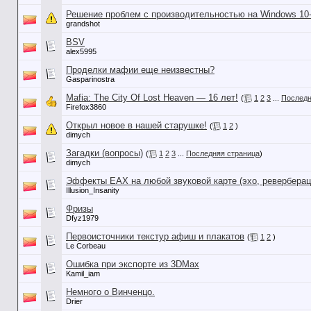
Решение проблем с производительностью на Windows 10
grandshot
BSV
alex5995
Проделки мафии еще неизвестны?
Gasparinostra
Mafia: The City Of Lost Heaven — 16 лет!
(
1
2
3
...
Последн
Firefox3860
Открыл новое в нашей старушке!
(
1
2
)
dimych
Загадки (вопросы)
(
1
2
3
...
Последняя страница
)
dimych
Эффекты EAX на любой звуковой карте (эхо, реверберац
Illusion_Insanity
Фризы
Dfyz1979
Первоисточники текстур афиш и плакатов
(
1
2
)
Le Corbeau
Ошибка при экспорте из 3DMax
Kamil_iam
Немного о Винченцо.
Drier