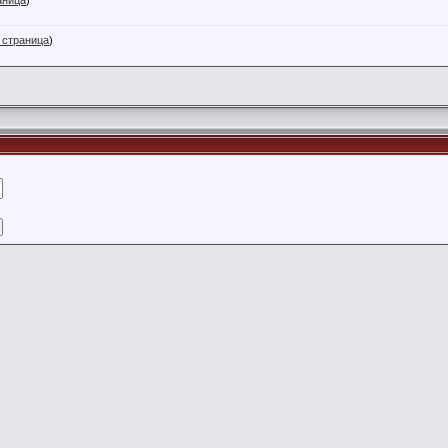
аница
)
 страница
)