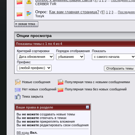
(
1
2
3
...
Последняя стр
CERBER TVR
Опрос:
Как вам главная страница?
(
1
2
3
...
Последняя
Tosyk
новая тема
Опции просмотра
Показаны темы с 1 по 4 из 4
Критерий сортировки
Порядок отображения
Показать
Префикс
Новые сообщения
Популярная тема с новыми сообщениями
Нет новых сообщений
Популярная тема без новых сообщений
Тема закрыта
Ваши права в разделе
Вы
не можете
создавать новые темы
Вы
не можете
отвечать в темах
Вы
не можете
прикреплять вложения
Вы
не можете
редактировать свои сообщения
BB коды
Вкл.