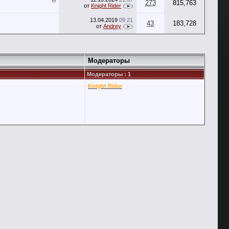
273
815,763
от
Knight Rider
13.04.2019
09:21
43
183,728
от
Andrey
Модераторы
Модераторы : 1
Knight Rider