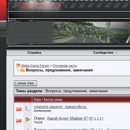
Справка
Сообщество
Mafia-Game Forum
>
Основная часть
Вопросы, предложения, замечания
новая тема
Темы раздела
: Вопросы, предложения, замечания
Тема
/
Автор темы
удалите аккаунт, пожалуйста.
Анимешник
Опрос:
Какой будет Мафия 4?
(
1
2
3
)
Tosyk
Вопрос к администрации сайта