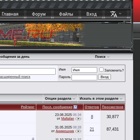
Главная
Форум
Файлы
Вход
общения за день
Поиск
Имя
Запомнить?
асширенный поиск
Пароль
Опции раздела
Искать в этом разделе
Рейтинг
Посл. сообщение
Ответов
Просмотров
23.08.2025
06:34
8
30,877
от
Mafiafan
31.05.2025
08:28
21
87,431
от
Анимешник
11.10.2024
21:37