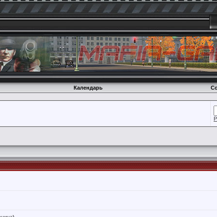
Календарь
Со
Р